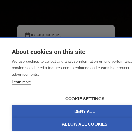
02.-09.08.2026
Lech Classic Festival
About cookies on this site
Erleben Sie klassische Klänge in
We use cookies to collect and analyse information on site performanc
alpiner Traumkulisse beim Lech
provide social media features and to enhance and customise content 
Classic Festival vom 02. - 09.08.2026.
advertisements.
An nunmehr sieben Konzerttagen
Learn more
bietet das Lech Classic Festival ein
abwechslungsreiches Programm mit
COOKIE SETTINGS
renommierten Vokalsolisten und
Instrumentalisten, begleitet vom
DENY ALL
Lech Festival Orchester. Die
Konzerte finden in den Lechwelten
ALLOW ALL COOKIES
statt.