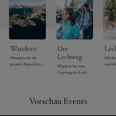
Wandern
Der
Lec
Lechweg
Erkunden Sie die
Mit de
gesamte Region Lech
wird ih
Wandern Sie vom
Zürs über
Sommer
Ursprung der Lech-
abwechslungsreiche
Lech Zü
Quelle entlang am
Wanderrouten.
zum Erl
Lechweg.
Vorschau Events