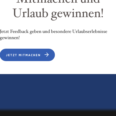
OWER
Urlaub gewinnen!
ger Teil unserer Community.
Jetzt Feedback geben und besondere Urlaubserlebnisse
gewinnen!
JETZT MITMACHEN
MELDEN