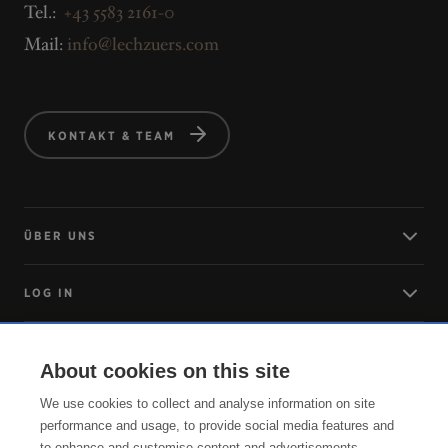
Tel.:
+43 5583 2161-0
Mail:
info@lechzuers.com
KONTAKT & TEAM
ÜBER UNS
LOG IN
ANREISE
About cookies on this site
We use cookies to collect and analyse information on site
SERVICE
performance and usage, to provide social media features and
to enhance and customise content and advertisements.