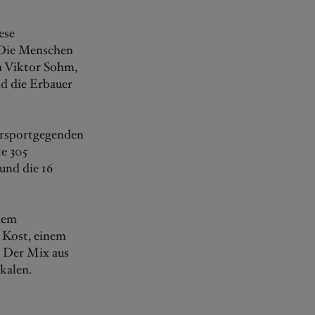
ese
 Die Menschen
an Viktor Sohm,
nd die Erbauer
tersportgegenden
te 305
und die 16
inem
 Kost, einem
? Der Mix aus
kalen.