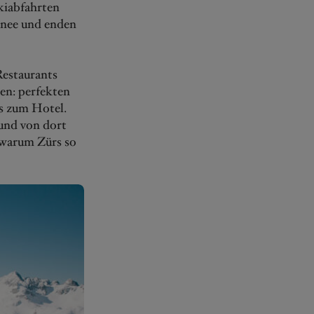
kiabfahrten
hnee und enden
Restaurants
ren: perfekten
s zum Hotel.
 und von dort
, warum Zürs so