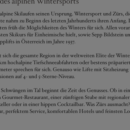
des alpinen Wintersports
 alpine Skilaufen seinen Ursprung. Wintersport und Zürs, di
te nahm zu Beginn des letzten Jahrhunderts ihren Anfang.
ten früh die Möglichkeiten des Winters für sich. Allen vor
sten Skikurs für Einheimische hielt, sowie Sepp Bildstein u
pplifts in Österreich im Jahre 1937.
t sich die gesamte Region in der weltweiten Elite der Win
 km hochalpine Tiefschneeabfahrten oder bestens präparier
meter sprechen für sich. Genauso wie Lifte mit Sitzheizung 
ionen auf 4- und 5-Sterne-Niveau.
 Schwüngen im Tal beginnt die Zeit des Genusses. Ob in e
 Gourmet-Restaurant, einer zünftigen Stube mit regionaler
eller oder in einer hippen Cocktailbar. Was Zürs ausmacht
r, perfektem Service, komfortablen Hotels und feinsten Lo