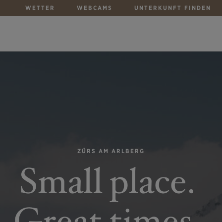
WETTER
WEBCAMS
UNTERKUNFT FINDEN
ZÜRS AM ARLBERG
Small place.
Great times.