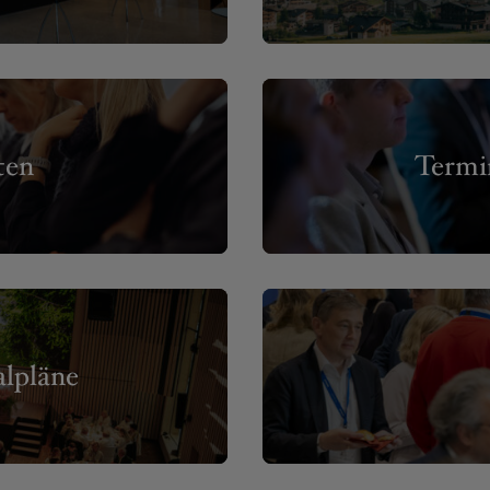
ten
Termi
lpläne