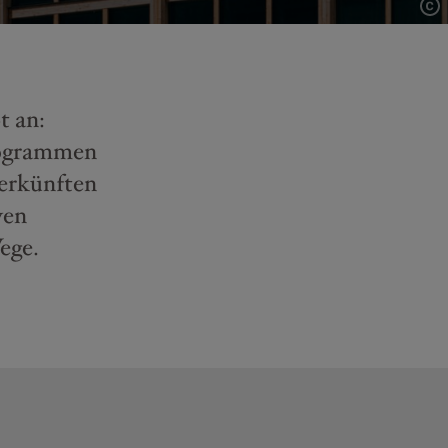
t an:
rogrammen
erkünften
ven
ege.