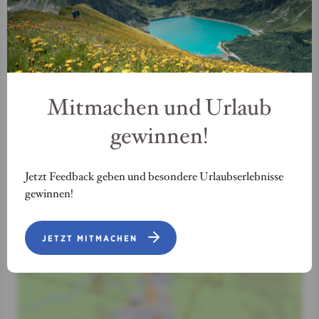
Tagesbar
Tel. anzeigen
ZUR WEBSITE
Mitmachen und Urlaub
gewinnen!
Jetzt Feedback geben und besondere Urlaubserlebnisse
Standort & Anreise
gewinnen!
JETZT MITMACHEN