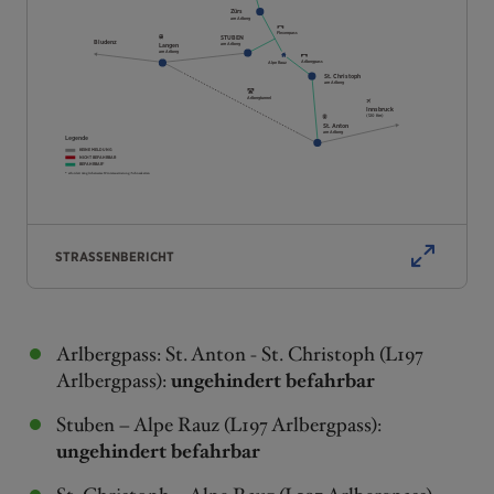
Zürs
am Arlberg
Flexenpass
STUBEN
Bludenz
am Arlberg
Langen
am Arlberg
Arlbergpass
Alpe Rauz
St. Christoph
am Arlberg
Arlbergtunnel
Innsbruck
(120 Km)
St. Anton
am Arlberg
Legende
KEINE MELDUNG
NICHT BEFAHRBAR
BEFAHRBAR*
* erfordert möglicherweise Winterausrüstung/Schneeketten
STRASSENBERICHT
Arlbergpass: St. Anton - St. Christoph (L197
Arlbergpass):
ungehindert befahrbar
Stuben – Alpe Rauz (L197 Arlbergpass):
ungehindert befahrbar