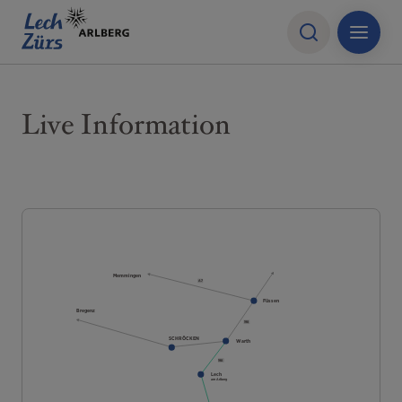
Live Information
Memmingen
A7
Füssen
Bregenz
198
SCHRÖCKEN
Warth
198
Lech
am Arlberg