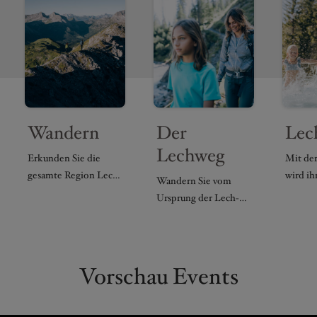
Wandern
Der
Lec
Lechweg
Erkunden Sie die
Mit de
gesamte Region Lech
wird ih
Wandern Sie vom
Zürs über
Sommer
Ursprung der Lech-
abwechslungsreiche
Lech Zü
Quelle entlang am
Wanderrouten.
zum Erl
Lechweg.
Vorschau Events