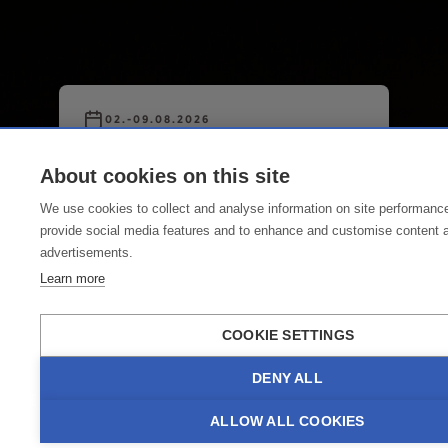
02.-09.08.2026
Lech Classic Festival
About cookies on this site
Erleben Sie klassische Klänge in
We use cookies to collect and analyse information on site performanc
alpiner Traumkulisse beim Lech
provide social media features and to enhance and customise content 
Classic Festival vom 02. - 09.08.2026.
advertisements.
An nunmehr sieben Konzerttagen
Learn more
bietet das Lech Classic Festival ein
abwechslungsreiches Programm mit
COOKIE SETTINGS
renommierten Vokalsolisten und
Instrumentalisten, begleitet vom
DENY ALL
Lech Festival Orchester. Die
Konzerte finden in den Lechwelten
ALLOW ALL COOKIES
statt.