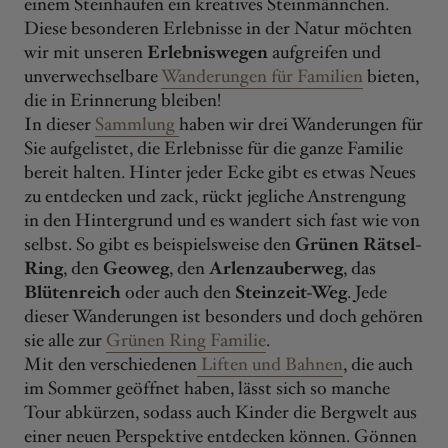
einem Steinhaufen ein kreatives Steinmännchen.
Diese besonderen Erlebnisse in der Natur möchten
wir mit unseren
Erlebniswegen
aufgreifen und
unverwechselbare
Wanderungen für Familien
bieten,
die in Erinnerung bleiben!
In dieser
Sammlung
haben wir drei Wanderungen für
Sie aufgelistet, die Erlebnisse für die ganze Familie
bereit halten. Hinter jeder Ecke gibt es etwas Neues
zu entdecken und zack, rückt jegliche Anstrengung
in den Hintergrund und es wandert sich fast wie von
selbst. So gibt es beispielsweise den
Grünen Rätsel-
Ring
, den
Geoweg
, den
Arlenzauberweg
, das
Blütenreich
oder auch den
Steinzeit-Weg
. Jede
dieser Wanderungen ist besonders und doch gehören
sie alle zur
Grünen Ring Familie
.
Mit den verschiedenen
Liften und Bahnen
, die auch
im Sommer geöffnet haben, lässt sich so manche
Tour abkürzen, sodass auch Kinder die Bergwelt aus
einer neuen Perspektive entdecken können. Gönnen