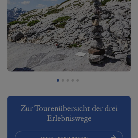
1
2
3
4
5
Zur Tourenübersicht der drei
Erlebniswege