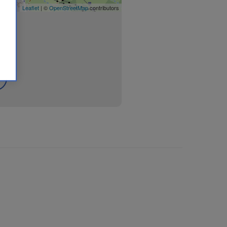
Leaflet
| ©
OpenStreetMap
contributors