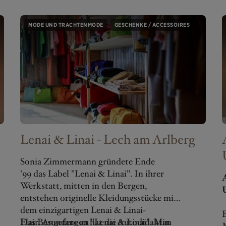
MODE UND TRACHTENMODE
GESCHENKE / ACCESSOIRES
Lenai & Linai - Lech am Arlberg
Sonia Zimmermann gründete Ende
'99 das Label "Lenai & Linai". In ihrer
Werkstatt, mitten in den Bergen,
entstehen originelle Kleidungsstücke mit
dem einzigartigen Lenai & Linai-
E
Flair. Angefangen hat die Autodidaktin
Das Besondere an "Lenai & Linai": Man