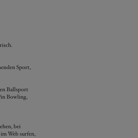
risch.
henden Sport,
ren Ballsport
Pin Bowling,
ehen, bei
 im Web surfen,