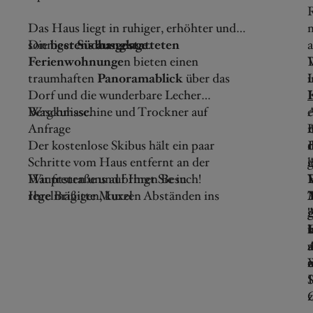
R
Das Haus liegt in ruhiger, erhöhter und
m
sonniger
Die
bestens ausgestatteten
Südhanglage
.
Ferienwohnunge
n bieten einen
traumhaften
Panoramablick
über das
L
Dorf und die wunderbare Lecher
Bergkulisse.
Waschmaschine und Trockner auf
e
Anfrage
A
n
Der kostenlose Skibus hält ein paar
d
r
I
Schritte vom Haus entfernt an der
l
g
Hauptstraße und bringt Sie in
Wir freuen uns auf Ihren Besuch!
regelmäßigen, kurzen Abständen ins
Ihre Brigitte Muxel
Zentrum von Lech sowie zu jeder
Liftstation.
k
a
u
Zu Fuß sind es ca. 10 Gehminuten ins
n
W
Dorfzentrum. Zum schönen
S
I
Winterwanderweg "Flühenweg", der
z