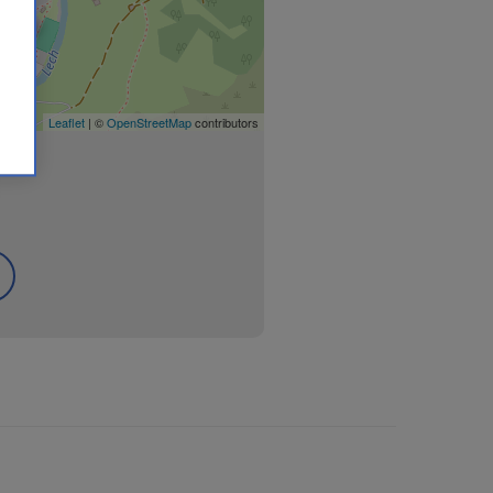
Leaflet
| ©
OpenStreetMap
contributors