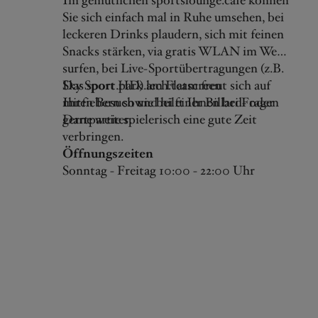
Im gemütlichen sportslounge.cafe können
Sie sich einfach mal in Ruhe umsehen, bei
leckeren Drinks plaudern, sich mit feinen
Snacks stärken, via gratis WLAN im Web
surfen, bei Live-Sportübertragungen (z.B.
Sky Sport HD) am Flatscreen
Das sport.park.lech.team freut sich auf
mitfiebern sowie bei einer Billard- oder
Ihren Besuch und hilft Ihnen bei Fragen
Dartpartie spielerisch eine gute Zeit
gerne weiter.
verbringen.
Öffnungszeiten
Sonntag - Freitag 10:00 - 22:00 Uhr