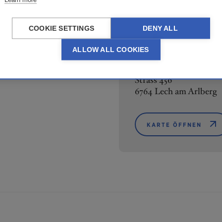
COOKIE SETTINGS
DENY ALL
ALLOW ALL COOKIES
Strass 456
6764 Lech am Arlberg
KARTE ÖFFNEN