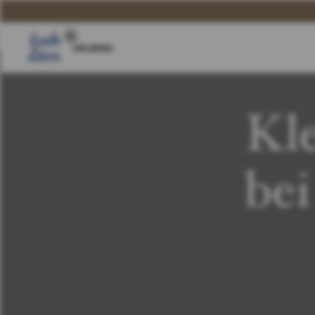
Kle
bei