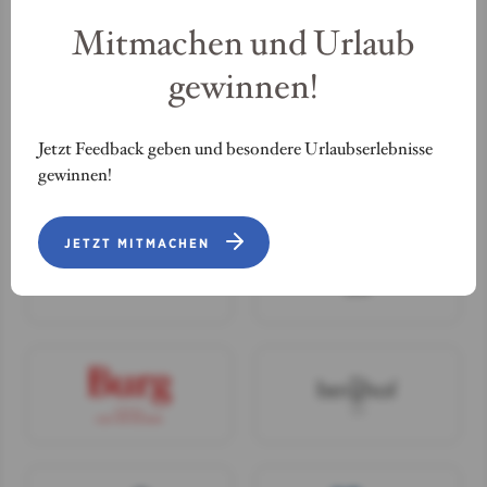
Mitmachen und Urlaub
Sponsoren
gewinnen!
Jetzt Feedback geben und besondere Urlaubserlebnisse
gewinnen!
JETZT MITMACHEN