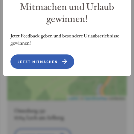
Mitmachen und Urlaub
gewinnen!
Jetzt Feedback geben und besondere Urlaubserlebnisse
gewinnen!
JETZT MITMACHEN
Leaflet
| ©
OpenStreetMap
contributors
Omesberg 331
6764 Lech am Arlberg