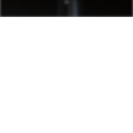
Weinberg Arlberg
04.12. - 13.12.2026
Hochgenuss bietet der Arlberg, die Wiege des
modernen Skisports, nicht nur auf, sondern auch
abseits der Pisten. Aufgrund seiner besonders hohen
Dichte an preisgekrönten Restaurants und
beeindruckenden Weinkellern voll exklusiver
Raritäten kennt man Lech Zürs auch als
„Weltgourmetdorf“. Da liegt es nur nahe, dass der
Arlberg und Lech Zürs einmal im Jahr zum
Schauplatz für
Weinberg Arlberg
werden. Von
04.
bis 13. Dezember 2026
gibt sich einmal mehr die