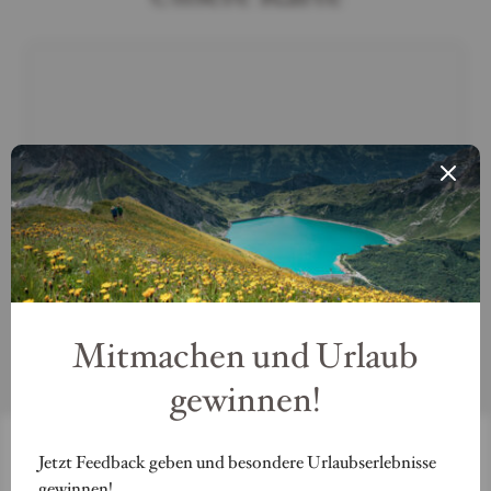
07 SCHRÖCKENRUNDGANG 1
Mitmachen und Urlaub
gewinnen!
Jetzt Feedback geben und besondere Urlaubserlebnisse
gewinnen!