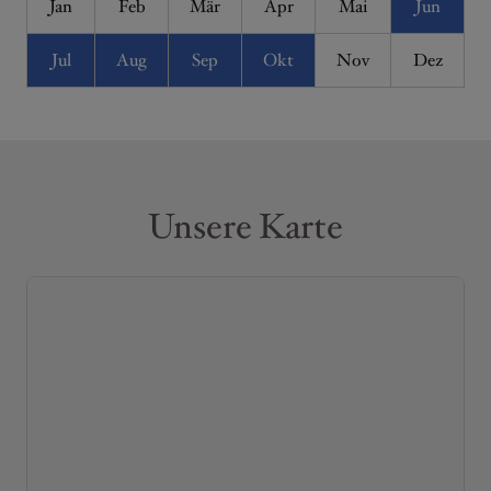
Jan
Feb
Mär
Apr
Mai
Jun
Jul
Aug
Sep
Okt
Nov
Dez
Unsere Karte