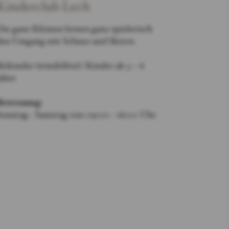
Kinderclub Lech
ie ganz Kleinen lernen ganz spielerisch
den Umgang mit Schnee und Skiern.
kikinder (windelfrei) | Kinder ab 3 – 6
ahre
Betreuung:
Sonntag - Samstag von 09:00 - 16:00 Uhr