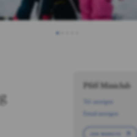
Pfiff Miniclub
ng
Tel. anzeigen
Email anzeigen
ZUR WEBSITE