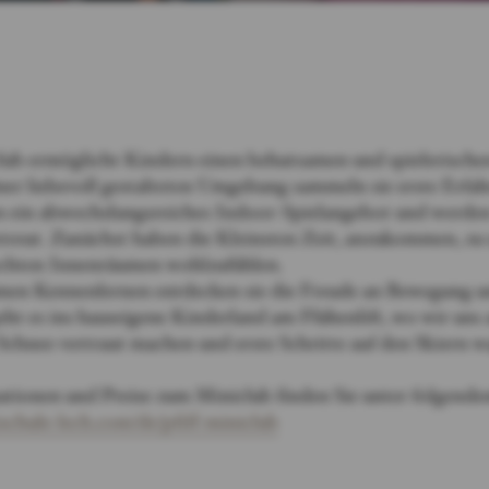
lub ermöglicht Kindern einen behutsamen und spielerischen
iner liebevoll gestalteten Umgebung sammeln sie erste Erfa
n ein abwechslungsreiches Indoor-Spielangebot und werden
etreut. Zunächst haben die Kleinsten Zeit, anzukommen, zu 
echten Innenräumen wohlzufühlen.
en Kennenlernen entdecken sie die Freude an Bewegung un
ht es ins hauseigene Kinderland am Flühenlift, wo wir uns a
chnee vertraut machen und erste Schritte auf den Skiern w
tionen und Preise zum Miniclub finden Sie unter folgende
schule-lech.com/de/pfiff-miniclub