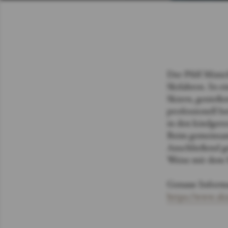
Der Pfiff Minic
Skifahren. In e
Skiern, genieße
professionell b
in den kindger
Beim gemeinsam
Anschließend ge
Weise mit dem S
Genaue Informa
https://www.ski