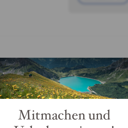
Tannberg 409
6764 Lech am Arlberg
KARTE ÖFFNEN
Mitmachen und