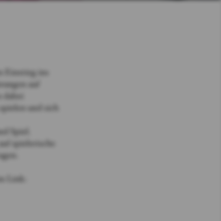
 Einstieg ins
hrungen auf
 dabei
spielen und sich
d Spiel.
uf spielerische
agen.
m Link: