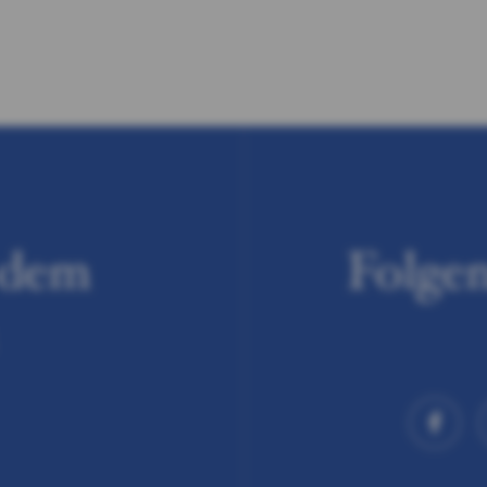
wir uns um Ihre Anliegen und
individuellen Wünsche.
Von Skifahren über Snowboarden bis hin
zu Skitouren im freien
Gelände, Heliskiing, Telemark oder
Langlauf bieten wir Ihnen ein breites
Spektrum an Möglichkeiten. Wir erfüllen
höchste Ansprüche, in dem wir
f dem
Folgen
unsere Lernprogramme individuell
abstimmen. Ein Höchstmaß an Sicherheit
und pures Fahrvergnügen sind das
Ergebnis.
Erleben Sie die ganze Vielfalt des
Wintersports auf höchstem Niveau und
wählen Sie aus einem unserer Angebote.
Gruppenkurse, Privatkurse und spezielle