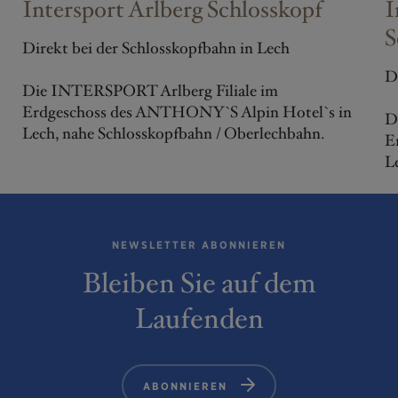
Intersport Arlberg Schlosskopf
I
S
Direkt bei der Schlosskopfbahn in Lech
D
Die INTERSPORT Arlberg Filiale im
Erdgeschoss des ANTHONY`S Alpin Hotel`s in
D
Lech, nahe Schlosskopfbahn / Oberlechbahn.
E
L
NEWSLETTER ABONNIEREN
Bleiben Sie auf dem
Laufenden
ABONNIEREN