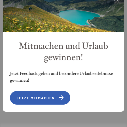
Unsere Karte
Mitmachen und Urlaub
gewinnen!
Jetzt Feedback geben und besondere Urlaubserlebnisse
gewinnen!
JETZT MITMACHEN
HÜTTENWANDERUNG LECH-OBERLECH-GÖPPINGER
HÜTTE