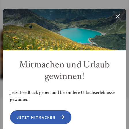
Mitmachen und Urlaub
gewinnen!
Jetzt Feedback geben und besondere Urlaubserlebnisse
gewinnen!
JETZT MITMACHEN