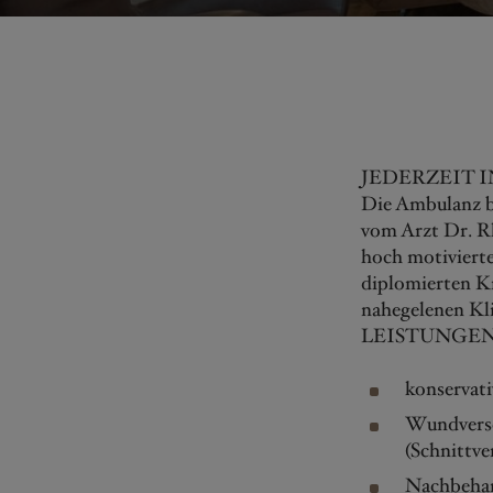
JEDERZEIT 
Die Ambulanz be
vom Arzt Dr. Rh
hoch motivierte
diplomierten K
nahegelenen Kli
LEISTUNGE
konservat
Wundvers
(Schnittve
Nachbehan