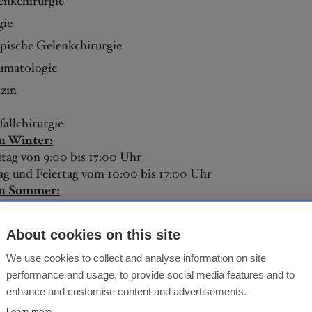
enkchirurgie
gie
pische Gelenkchirurgie
umatologie
zin
fallchirurgie
n Winter:
tag von 9:00 bis 17:00 Uhr
g und Feiertag vom 10:00 bis 17:00 Uhr
en Sommer:
och und Freitag von 08:30 bis 12:00 Uhr
About cookies on this site
We use cookies to collect and analyse information on site
performance and usage, to provide social media features and to
enhance and customise content and advertisements.
Learn more