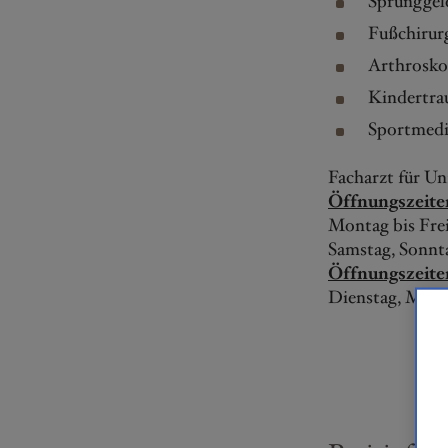
Sprunggel
Fußchirur
Arthrosko
Kindertra
Sportmedi
Facharzt für Un
Öffnungszeite
Montag bis Frei
Samstag, Sonnta
Öffnungszeit
Dienstag, Mittw