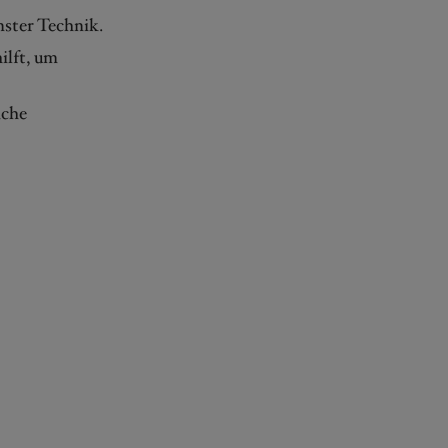
nster Technik.
ilft, um
iche