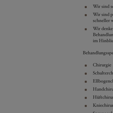
Wir sind s
Wir sind p
schneller 
Wir denken
Behandlun
im Hinblic
Behandlungssp
Chirurgie
Schulterch
Ellbogenc
Handchiru
Hüftchiru
Kniechiru