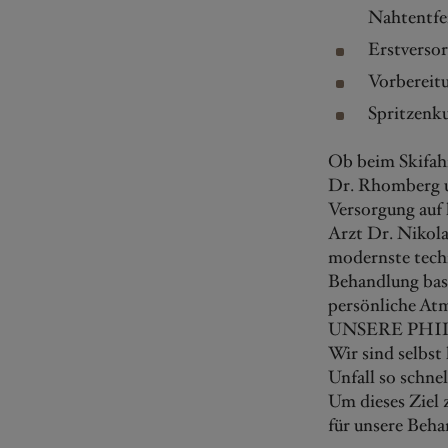
Nahtentfe
Erstverso
Vorbereitu
Spritzenk
Ob beim Skifahr
Dr. Rhomberg u
Versorgung auf 
Arzt Dr. Nikola
modernste tech
Behandlung basi
persönliche Atm
UNSERE PHI
Wir sind selbst 
Unfall so schne
Um dieses Ziel 
für unsere Beha