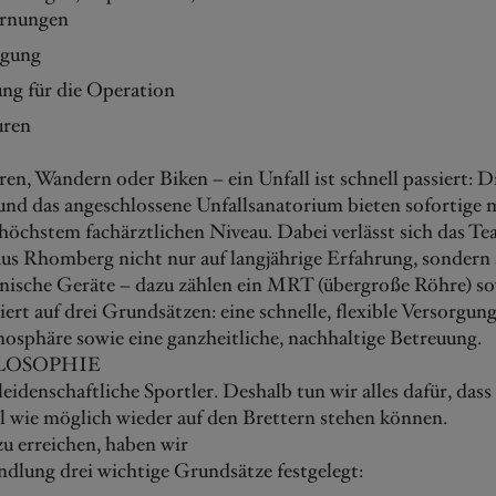
rnungen
rgung
ng für die Operation
uren
en, Wandern oder Biken – ein Unfall ist schnell passiert: 
nd das angeschlossene Unfallsanatorium bieten sofortige 
höchstem fachärztlichen Niveau. Dabei verlässt sich das T
us Rhomberg nicht nur auf langjährige Erfahrung, sondern 
nische Geräte – dazu zählen ein MRT (übergroße Röhre) so
ert auf drei Grundsätzen: eine schnelle, flexible Versorgung
osphäre sowie eine ganzheitliche, nachhaltige Betreuung.
LOSOPHIE
leidenschaftliche Sportler. Deshalb tun wir alles dafür, das
ll wie möglich wieder auf den Brettern stehen können.
zu erreichen, haben wir
ndlung drei wichtige Grundsätze festgelegt: